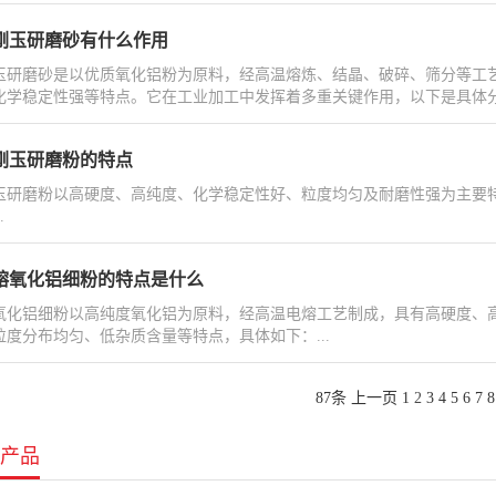
刚玉研磨砂有什么作用
玉研磨砂是以优质氧化铝粉为原料，经高温熔炼、结晶、破碎、筛分等工
化学稳定性强等特点。它在工业加工中发挥着多重关键作用，以下是具体分析
刚玉研磨粉的特点
玉研磨粉以高硬度、高纯度、化学稳定性好、粒度均匀及耐磨性强为主要
.
熔氧化铝细粉的特点是什么
氧化铝细粉以高纯度氧化铝为原料，经高温电熔工艺制成，具有高硬度、
粒度分布均匀、低杂质含量等特点，具体如下：...
87条
上一页
1
2
3
4
5
6
7
8
产品