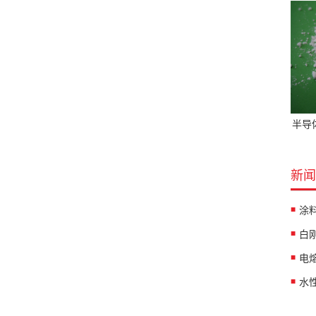
半导
新闻
涂
白
水