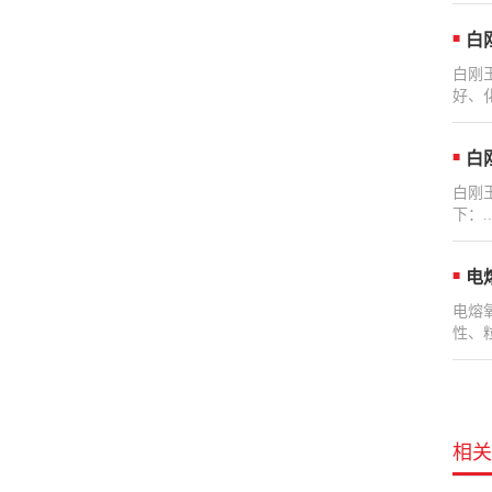
白
白刚
好、
白
白刚
下：..
电
电熔
性、
相关