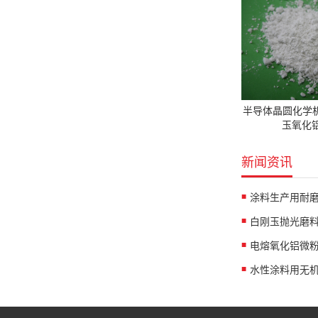
半导体晶圆化学
玉氧化铝
新闻资讯
涂料生产用耐
白刚玉抛光磨
水性涂料用无