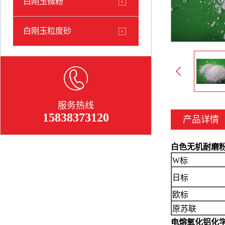
白刚玉微粉
白刚玉粒度砂
服务热线
15838373120
产品详情
白色无机耐磨
W标
日标
欧标
原苏联
电熔氧化铝
化