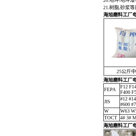
20.地坪/地
21.树脂,砂浆
海旭磨料工厂
25公斤中
海旭磨料工厂
F12 F14
FEPA
F400 F
#12 #14
JIS
#600 #7
W
W63 W5
TOCT
4# 3# 
海旭磨料工厂