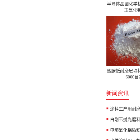
半导体晶圆化学
玉氧化铝
蜜胺纸耐磨层填
6000
新闻资讯
涂料生产用耐
白刚玉抛光磨