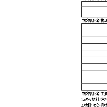
电熔氧化铝
物
电熔氧化铝
主
1.耐火材料,炉
2.喷砂 喷砂