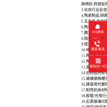
具喷砂,钨钼
3.化妆行业化
4.陶瓷制品,
5.五金件,钛
6.陶瓷釉料,
QQ咨询
7.磨刀石,研
8.抛光蜡,抛光
9.纽扣,手机
联系电话
10.地坪,胶粘
11.陶瓷过滤
12.陶瓷分离膜
微信扫一扫
13.金刚石砂
14.石材抛光轮
15.玻璃钢格
16.铸造用代替
17.制壳机体材
18.胶辊/光
19.石英玻璃