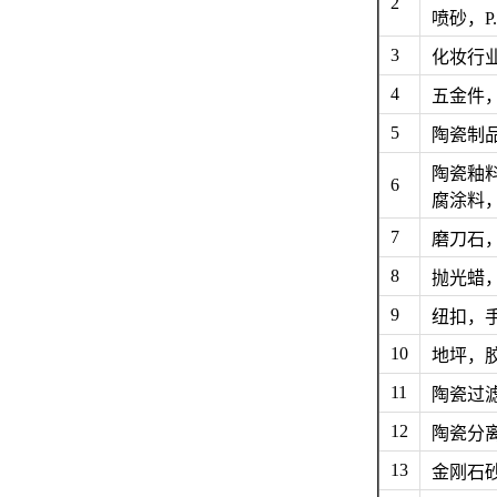
2
喷砂，
3
化妆行
4
五金件
5
陶瓷制
陶瓷釉
6
腐涂料
7
磨刀石
8
抛光蜡
9
纽扣，
10
地坪，
11
陶瓷过
12
陶瓷分离
13
金刚石