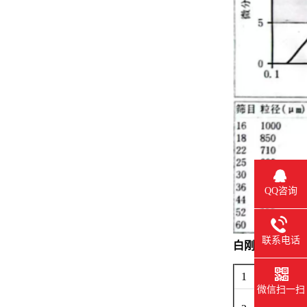
QQ咨询
联系电话
白刚玉主要用
1
耐火材
微信扫一扫
喷砂 