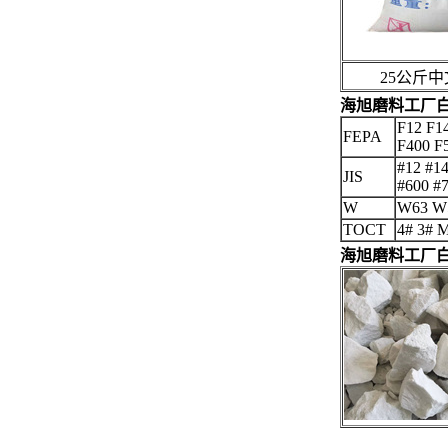
25公斤中
海旭磨料工厂
F12 F1
FEPA
F400 F
#12 #14
JIS
#600 #
W
W63 W
TOCT
4# 3# 
海旭磨料工厂