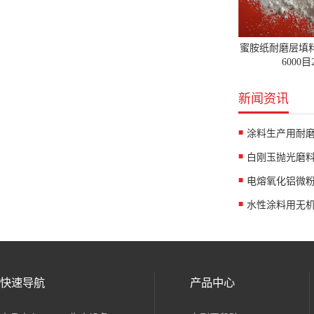
蜜胺纸耐磨层填
6000
新闻资讯
涂料生产用耐
白刚玉抛光磨
水性涂料用无
快速导航
产品中心