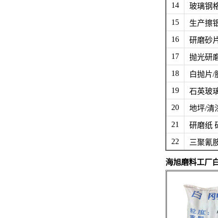
14
玻璃钢
15
生产擦
16
研磨砂
17
抛光研
18
白抛片/
19
石英玻
20
地坪/清
21
研磨纸 
22
三聚氰
海旭磨料工厂