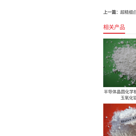
上一篇：
超精细白
相关产品
半导体晶圆化学
玉氧化铝