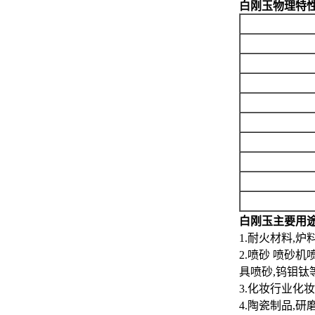
白刚玉
物理特
白刚玉
主要用
1.耐火材料,炉
2.喷砂 喷砂
具喷砂,钨钼
3.化妆行业化
4.陶瓷制品,