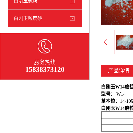
白刚玉微粉
白刚玉粒度砂
服务热线
15838373120
产品详情
白刚玉W14磨
型号
： W14
基本粒
：14-1
白刚玉W14磨