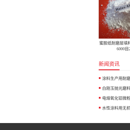
蜜胺纸耐磨层填
6000
新闻资讯
涂料生产用耐
白刚玉抛光磨
水性涂料用无