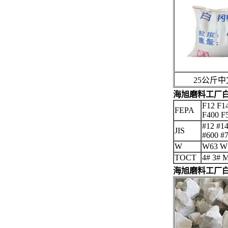
25公斤中
海旭磨料工厂
F12 F1
FEPA
F400 F
#12 #14
JIS
#600 #
W
W63 W
TOCT
4# 3# 
海旭磨料工厂