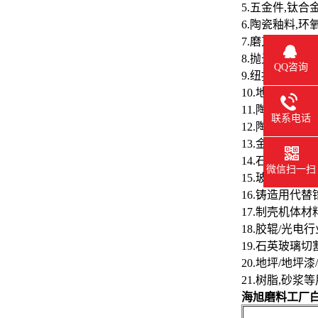
5.五金件,钛
6.陶瓷釉料,
7.磨刀石,研
8.抛光蜡,抛光
QQ咨询
9.纽扣,手机
10.地坪,胶粘
11.陶瓷过滤
联系电话
12.陶瓷分离膜
13.金刚石砂
14.石材抛光轮
微信扫一扫
15.玻璃钢格
16.铸造用代替
17.制壳机体材
18.胶辊/光
19.石英玻璃
20.地坪/地
21.树脂,砂浆
海旭磨料工厂