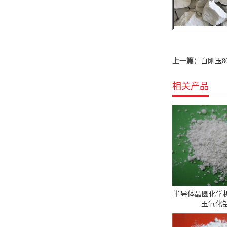
上一篇：
白刚玉80
相关产品
半导体晶圆化学
玉氧化铝