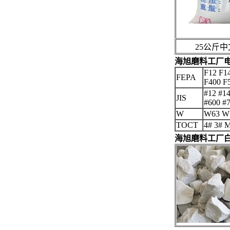
25公斤中
海旭磨料工厂
F12 F1
FEPA
F400 F
#12 #14
JIS
#600 #
W
W63 W
TOCT
4# 3# 
海旭磨料工厂