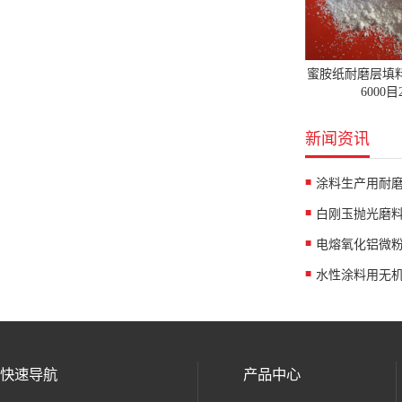
蜜胺纸耐磨层填
6000
新闻资讯
涂料生产用耐
白刚玉抛光磨
水性涂料用无
快速导航
产品中心