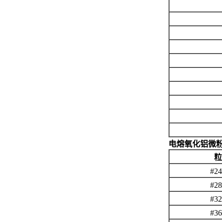
电熔氧化铝微
粒
#2
#2
#3
#3