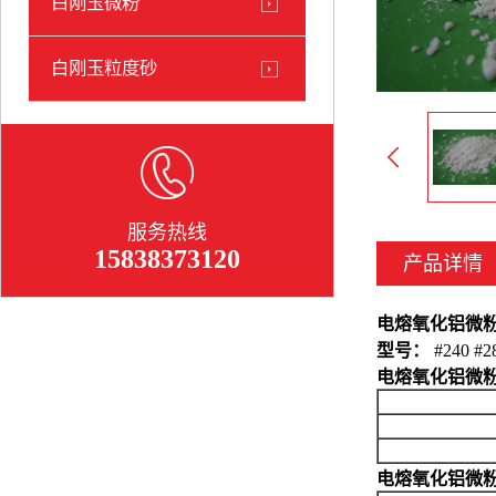
白刚玉微粉
白刚玉粒度砂
服务热线
15838373120
产品详情
电熔氧化铝微
型号：
#240 #28
电熔氧化铝微
电熔氧化铝微