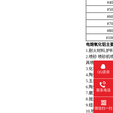
#4
#5
#6
#7
#8
#10
电熔氧化铝
主
1.耐火材料,炉
2.喷砂 喷砂
具喷砂,钨钼
3.化妆行业化
QQ咨询
4.陶瓷制品,
5.五金件,钛
6.陶瓷釉料,
联系电话
7.磨刀石,研
8.抛光蜡,抛光
9.纽扣,手机
微信扫一扫
10.地坪,胶粘