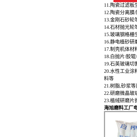
11.陶瓷过滤
12.陶瓷分离膜
13.金刚石砂
14.石材抛光轮
15.玻璃钢格
16.静电植砂
17.制壳机体
18.白抛片/胶
19.石英玻璃
20.水性工业
料等
21.树脂,砂浆
22.研磨微晶玻
23.植绒研磨
海旭磨料工厂