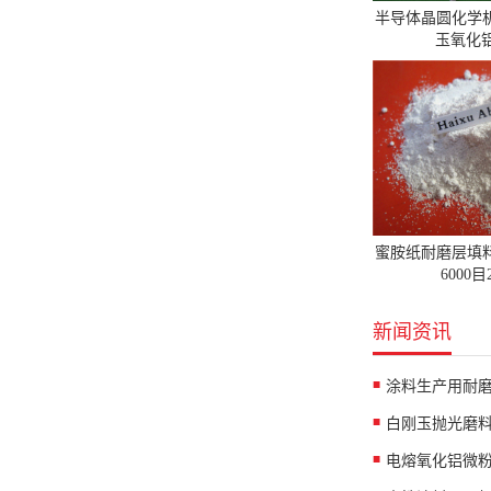
半导体晶圆化学
玉氧化铝
蜜胺纸耐磨层填
6000
新闻资讯
涂料生产用耐
白刚玉抛光磨