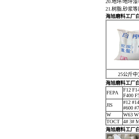
20.地坪/地
21.树脂,砂浆
海旭磨料工厂
25公斤中
海旭磨料工厂
F12 F1
FEPA
F400 F
#12 #14
JIS
#600 #
W
W63 W
TOCT
4# 3# 
海旭磨料工厂