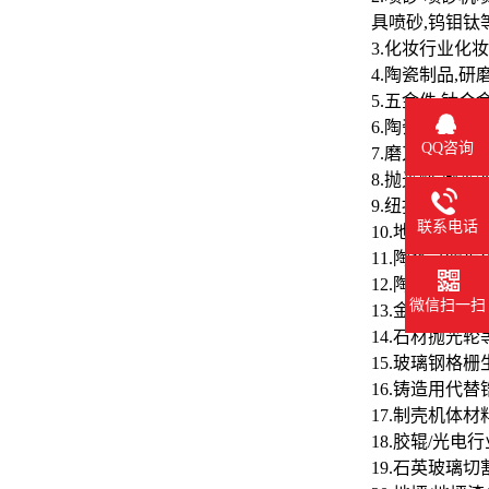
具喷砂,钨钼
3.化妆行业化
4.陶瓷制品,
5.五金件,钛
6.陶瓷釉料,
QQ咨询
7.磨刀石,研
8.抛光蜡,抛光
9.纽扣,手机
联系电话
10.地坪,胶粘
11.陶瓷过滤
12.陶瓷分离膜
微信扫一扫
13.金刚石砂
14.石材抛光轮
15.玻璃钢格
16.铸造用代替
17.制壳机体材
18.胶辊/光
19.石英玻璃