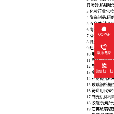
具喷砂,钨钼
3.化妆行业化
4.陶瓷制品,
5.五金件,钛
6.陶瓷釉料,
QQ咨询
7.磨刀石,研
8.抛光蜡,抛光
9.纽扣,手机
联系电话
10.地坪,胶粘
11.陶瓷过滤
12.陶瓷分离膜
微信扫一扫
13.金刚石砂
14.石材抛光轮
15.玻璃钢格
16.铸造用代替
17.制壳机体材
18.胶辊/光
19.石英玻璃