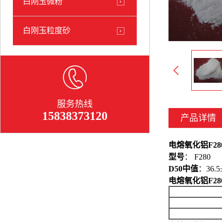
白刚玉微粉
白刚玉粒度砂
服务热线
15838373120
产品详情
电熔氧化铝F280 
型号
： F280
D50中值
：36.5
电熔氧化铝F280 