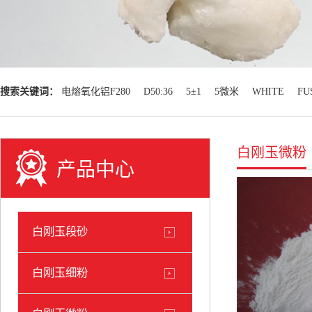
搜索关键词：
电熔氧化铝F280
D50:36
5±1
5微米
WHITE
FU
白刚玉微粉
产品中心
白刚玉段砂
白刚玉细粉