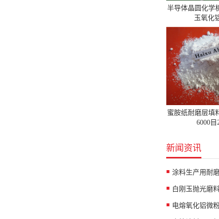
半导体晶圆化学
玉氧化铝
蜜胺纸耐磨层填
6000
新闻资讯
涂料生产用耐
白刚玉抛光磨