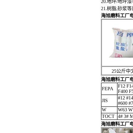
20.地坪/地
21.树脂,砂浆
海旭磨料工厂电熔
25公斤中
海旭磨料工厂电熔
F12 F1
FEPA
F400 F
#12 #14
JIS
#600 #
W
W63 W
TOCT
4# 3# 
海旭磨料工厂电熔