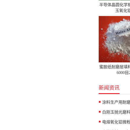
半导体晶圆化学
玉氧化铝
蜜胺纸耐磨层填
6000
新闻资讯
涂料生产用耐
白刚玉抛光磨