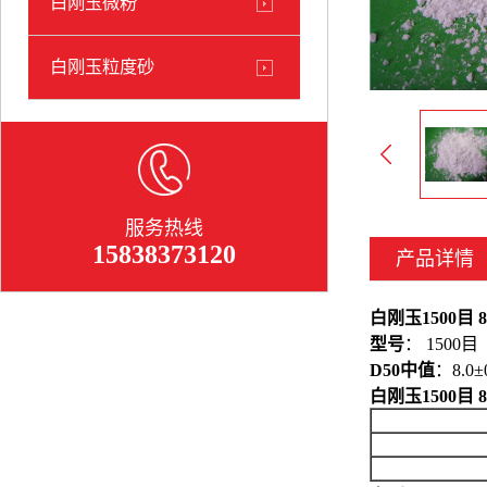
白刚玉微粉
白刚玉粒度砂
服务热线
15838373120
产品详情
白刚玉1500目 8
型号
： 1500目
D50中值
：8.0
白刚玉1500目 8