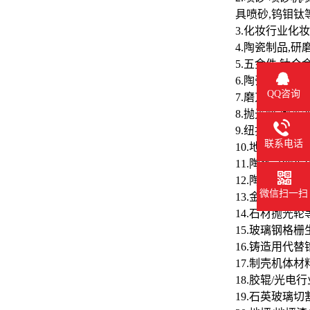
具喷砂,钨钼
3.化妆行业化
4.陶瓷制品,
5.五金件,钛
6.陶瓷釉料,
QQ咨询
7.磨刀石,研
8.抛光蜡,抛光
9.纽扣,手机
联系电话
10.地坪,胶粘
11.陶瓷过滤
12.陶瓷分离膜
微信扫一扫
13.金刚石砂
14.石材抛光轮
15.玻璃钢格
16.铸造用代替
17.制壳机体材
18.胶辊/光
19.石英玻璃