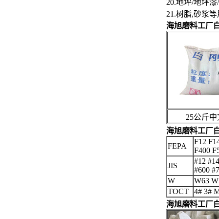
20.地坪/地
21.树脂,砂浆
海旭磨料工厂白
25公斤中
海旭磨料工厂白刚
F12 F1
FEPA
F400 F
#12 #14
JIS
#600 #
W
W63 W
TOCT
4# 3# 
海旭磨料工厂白