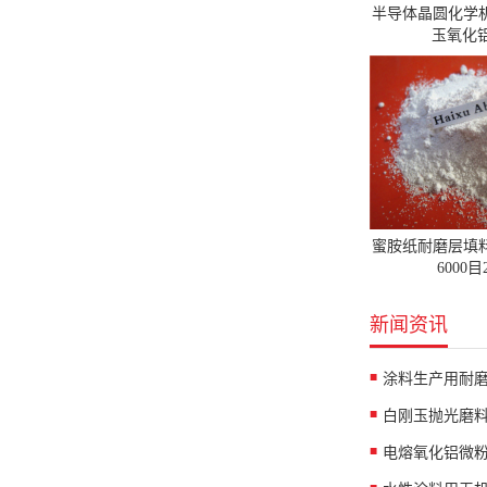
半导体晶圆化学
玉氧化铝
蜜胺纸耐磨层填
6000
新闻资讯
涂料生产用耐
白刚玉抛光磨