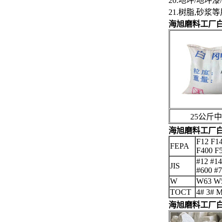
20.地坪/地
21.树脂,砂浆
海旭磨料工厂
25公斤中
海旭磨料工厂
F12 F14
FEPA
F400 F
#12 #14
JIS
#600 #7
W
W63 W5
TOCT
4# 3# 
海旭磨料工厂