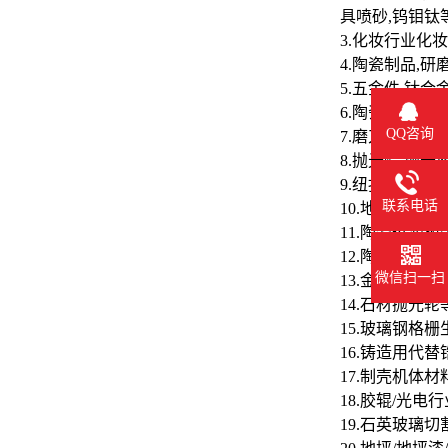
具喷砂,钨钼
3.化妆行业化
4.陶瓷制品,
5.五金件,钛
6.陶瓷釉料,
QQ咨询
7.磨刀石,研
8.抛光蜡,抛光
9.纽扣,手机
联系电话
10.地坪,胶粘
11.陶瓷过滤
12.陶瓷分离膜
微信扫一扫
13.金刚石砂
14.石材抛光轮
15.玻璃钢格
16.铸造用代替
17.制壳机体材
18.胶辊/光
19.石英玻璃