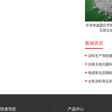
半导体晶圆化学
玉氧化铝
新闻资讯
涂料生产用耐
白刚玉抛光磨
水性涂料用无
快速导航
产品中心