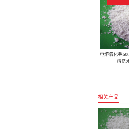
电熔氧化铝6000
酸洗
相关产品