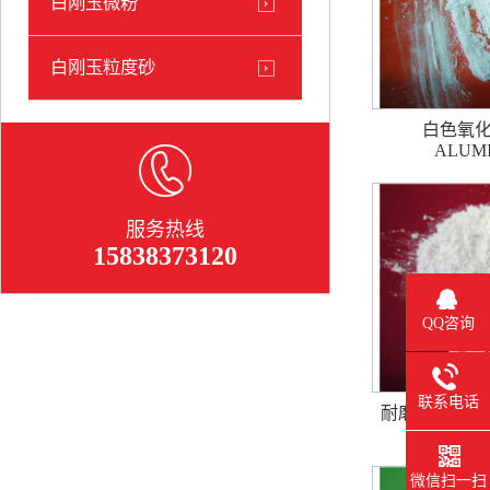
白刚玉微粉
白刚玉粒度砂
白色氧化铝
ALUM
服务热线
15838373120
QQ咨询
联系电话
耐磨白刚玉磨
微信扫一扫