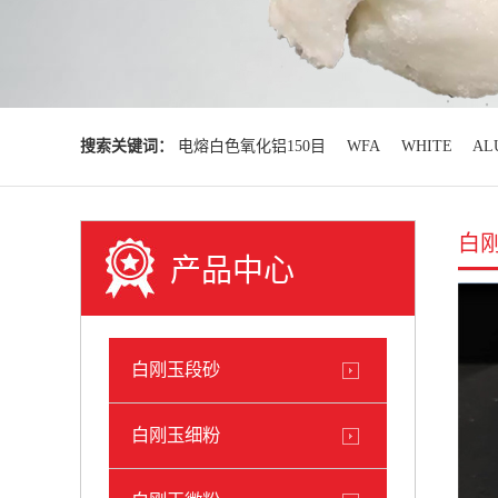
搜索关键词：
电熔白色氧化铝150目
WFA
WHITE
AL
白
产品中心
白刚玉段砂
白刚玉细粉