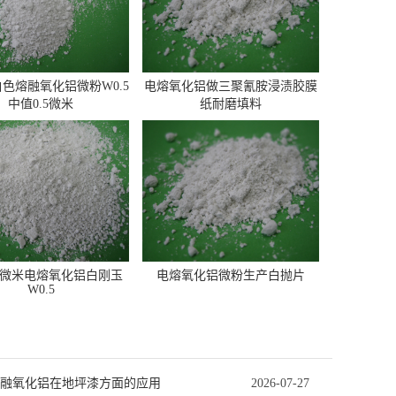
色熔融氧化铝微粉W0.5
电熔氧化铝做三聚氰胺浸渍胶膜
中值0.5微米
纸耐磨填料
.5微米电熔氧化铝白刚玉
电熔氧化铝微粉生产白抛片
W0.5
融氧化铝在地坪漆方面的应用
2026-07-27