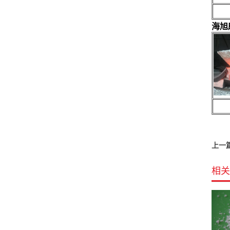
2
海旭
出
上一
相关