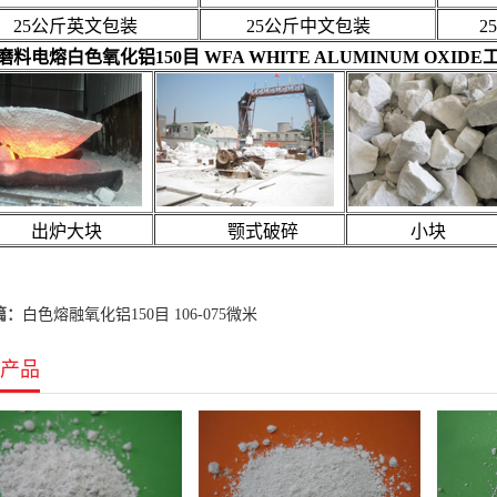
5公斤英文包装
25公斤中文包装
25
磨料电熔白色氧化铝150目 WFA WHITE ALUMINUM OXID
炉大块
颚式破碎
小块
篇：
白色熔融氧化铝150目 106-075微米
产品