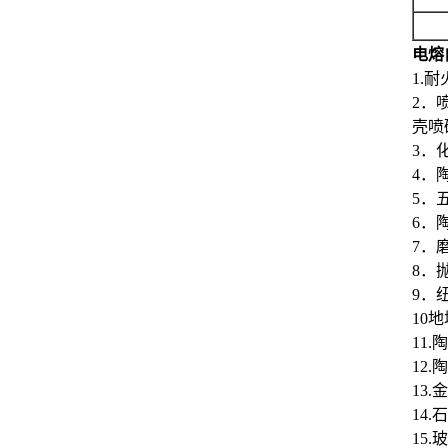
电熔白
1.
2．
壳喷
3．
4．
5．
6．
7．
8．
9．
10
11
12
13
14
15