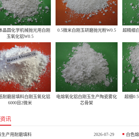
体晶圆化学机械抛光用白刚
0.5微米白刚玉研磨抛光粉W0.5
超精细白
玉氧化铝W0.5
纸耐磨层填料白刚玉氧化铝
电熔氧化铝白刚玉生产陶瓷雾化
超细0
6000目2微米
芯骨架
资讯
料生产用耐磨填料
2026-07-29
白色熔