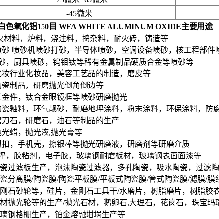
-45微米
色氧化铝150目 WFA WHITE ALUMINUM OXIDE主要用途
耐火材料，炉料，浇注料，捣杂料，耐火砖，铸造等
喷砂 喷砂机喷砂打砂，半导体喷砂，空调设备喷砂，核工程部
砂，厨具喷砂，钨钼钛等稀有金属制品硬质合金等喷砂等
化妆行业化妆品，美容工艺品的制造，磨皮等
陶瓷制品，研磨抛光倒角倒边等
五金件，钛合金眼镜框等喷砂研磨抛光
陶瓷釉料，环氧靓砂，耐磨地坪涂料，粉末涂料，环保涂料，防
磨刀石，研磨石，油石等制品的生产
抛光蜡，抛光液,抛光膏等
纽扣，手机壳，擦银棒等抛光研磨液，研磨剂等研磨介质
地坪，胶粘剂，电子胶，玻璃钢耐磨板材，玻璃钢表面面漆等
.陶瓷过滤板生产，泡沫陶瓷过滤器，多孔陶瓷，吸水陶瓷，过滤
.陶瓷分离膜/陶瓷膜/陶瓷平板膜/平板式陶瓷膜/管式陶瓷膜/滤膜/膜
.金刚石砂轮等，硅片，金刚石工具干/水磨片，树脂磨片，树脂胶
.石材抛光轮等的生产/抛光石材，鹅卵石,大理石，花岗石，珠宝玛瑙
.玻璃钢格栅生产，铂金熔融坩埚生产等