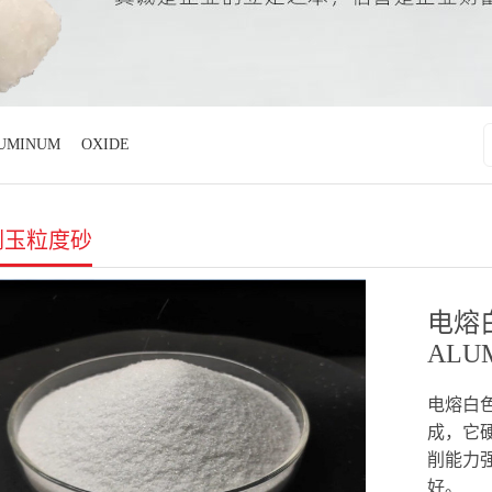
UMINUM
OXIDE
刚玉粒度砂
电熔白
ALU
电熔白
成，它
削能力
好。