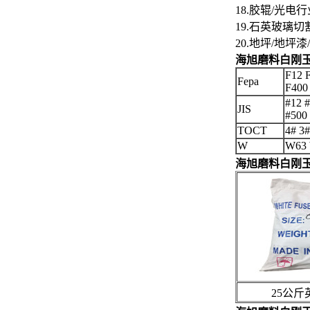
18.胶辊/光
19.石英玻璃
20.地坪/地
海旭磨料
白刚
F12 
Fepa
F400
#12 #
JIS
#500
TOCT
4# 3
W
W63 
海旭磨料白刚
25公斤英