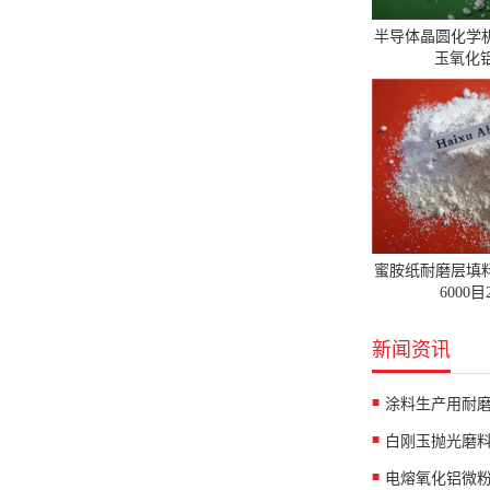
半导体晶圆化学
玉氧化铝
蜜胺纸耐磨层填
6000
新闻资讯
涂料生产用耐
白刚玉抛光磨