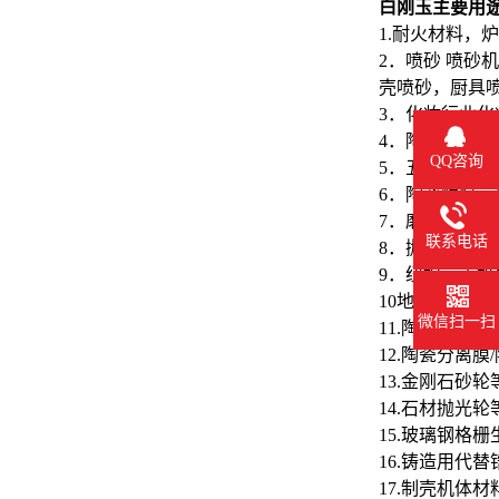
白刚玉主要用
1.耐火材料，
2．喷砂 喷
壳喷砂，厨具
3．化妆行业
4．陶瓷制品
QQ咨询
5．五金件，
6．陶瓷釉料
7．磨刀石，
联系电话
8．抛光蜡，抛
9．纽扣，手
10地坪，胶
微信扫一扫
11.陶瓷过滤
12.陶瓷分离膜
13.金刚石砂
14.石材抛光
15.玻璃钢格
16.铸造用代替
17.制壳机体