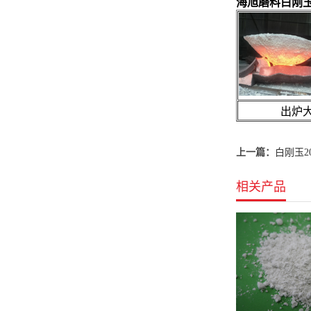
海旭磨料白刚
出炉大
上一篇：
白刚玉20
相关产品