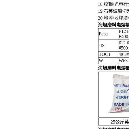
18.胶辊/光
19.石英玻璃
20.地坪/地
海旭磨料电熔
F12 
Fepa
F400
#12 #
JIS
#500
TOCT
4# 3
W
W63 
海旭磨料电熔
25公斤英