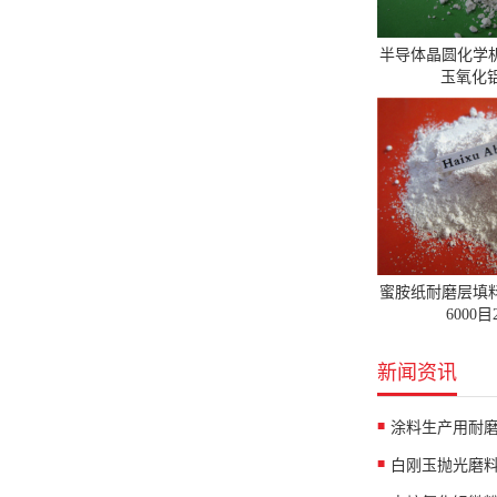
半导体晶圆化学
玉氧化铝
蜜胺纸耐磨层填
6000
新闻资讯
涂料生产用耐
白刚玉抛光磨