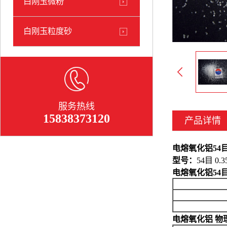
白刚玉微粉
白刚玉粒度砂
服务热线
15838373120
产品详情
电熔氧化铝54目 
型号：
54目 0.3
电熔氧化铝54目 
电熔氧化铝 物