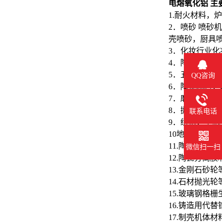
电熔氧化铝 主
1.耐火材料，
2．喷砂 喷
壳喷砂，厨具
3．化妆行业
4．陶瓷制品
5．五金件，
QQ咨询
6．陶瓷釉料
7．磨刀石，
8．抛光蜡，抛
联系电话
9．纽扣，手
10地坪，胶
11.陶瓷过滤
微信扫一扫
12.陶瓷分离膜
13.金刚石砂
14.石材抛光
15.玻璃钢格
16.铸造用代替
17.制壳机体