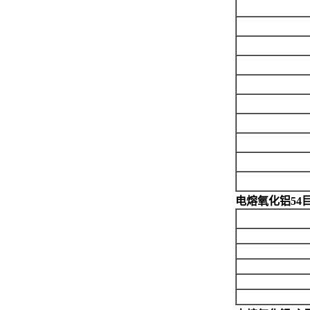
电熔氧化铝54目 