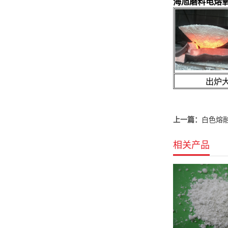
海旭磨料电熔
出炉大
上一篇：
白色熔融氧
相关产品