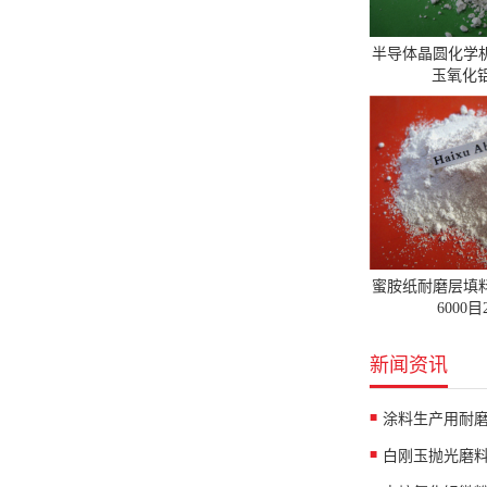
半导体晶圆化学
玉氧化铝
蜜胺纸耐磨层填
6000
新闻资讯
涂料生产用耐
白刚玉抛光磨