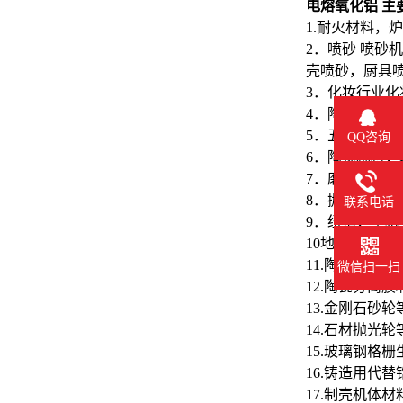
电熔氧化铝 主
1.耐火材料，
2．喷砂 喷
壳喷砂，厨具
3．化妆行业
4．陶瓷制品
5．五金件，
QQ咨询
6．陶瓷釉料
7．磨刀石，
8．抛光蜡，抛
联系电话
9．纽扣，手
10地坪，胶
11.陶瓷过滤
微信扫一扫
12.陶瓷分离膜
13.金刚石砂
14.石材抛光
15.玻璃钢格
16.铸造用代替
17.制壳机体