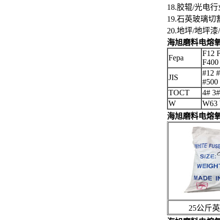
18.胶辊/光
19.石英玻璃
20.地坪/地
海旭磨料电熔
F12 
Fepa
F400
#12 #
JIS
#500
TOCT
4# 3
W
W63 
海旭磨料电熔
25公斤英