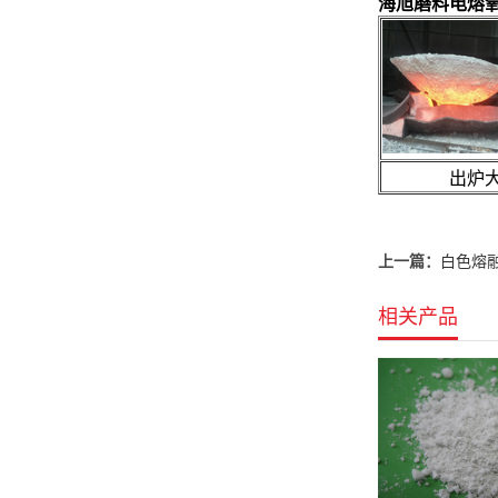
海旭磨料电熔
出炉大
上一篇：
白色熔融氧
相关产品