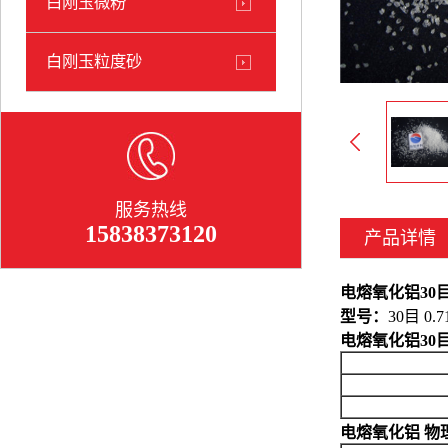
白刚玉微粉
白刚玉粒度砂
服务热线
15838373120
产品详情
电熔氧化铝30目 
型号：
30目 0.7
电熔氧化铝30目 
电熔氧化铝 物