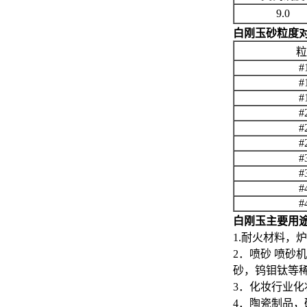
9.0
白刚玉砂粒度
粒
#
#
#
#
#
#
#
#
#
#
白刚玉主要用
1.耐火材料，
2．喷砂 喷
砂，钨钼钛等
3．化妆行业
4．陶瓷制品