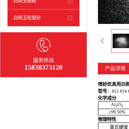
白刚玉微粉
白刚玉粒度砂
服务热线
15838373120
产品详情
喷砂炊具用白
型号
：#12 #14 #
化学成分
Al
O
2
3
≥99.50%
物理特性
莫氏硬度