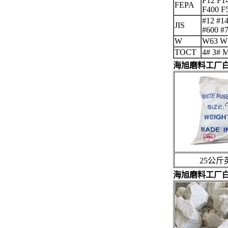
F12 F1
FEPA
F400 F
#12 #14
JIS
#600 #
W
W63 W
TOCT
4# 3# 
海旭磨料工厂
25公斤英
海旭磨料工厂