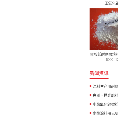
玉氧化铝
蜜胺纸耐磨层填
6000
新闻资讯
涂料生产用耐
白刚玉抛光磨
水性涂料用无