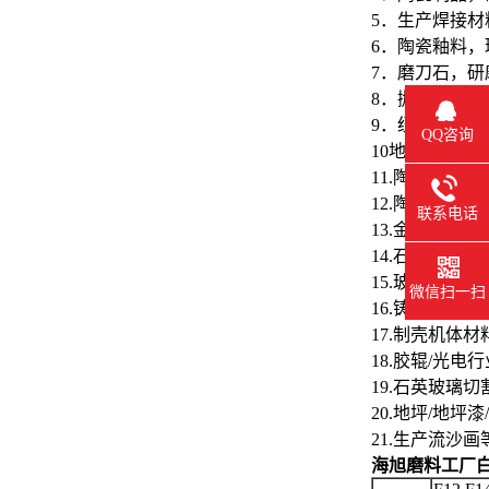
5．生产焊接
6．陶瓷釉料
7．磨刀石，
8．抛光蜡，抛
9．纽扣，手
QQ咨询
10地坪，胶
11.陶瓷过滤
12.陶瓷分离膜
联系电话
13.金刚石砂
14.石材抛光
15.玻璃钢格
微信扫一扫
16.铸造用代替
17.制壳机体材
18.胶辊/光
19.石英玻璃
20.地坪/地
21.生产流沙画
海旭磨料工厂