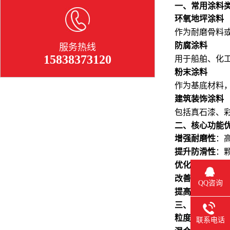
一、常用涂料
环氧地坪涂料
作为耐磨骨料
防腐涂料
服务热线
15838373120
用于船舶、化
粉末涂料
作为基底材料
建筑装饰涂料
包括真石漆、
二、核心功能
增强耐磨性
‌
提升防滑性
‌
优化耐腐蚀性
改善附着力与
QQ咨询
提高耐候性
‌
三、施工注意
粒度控制
‌：
联系电话