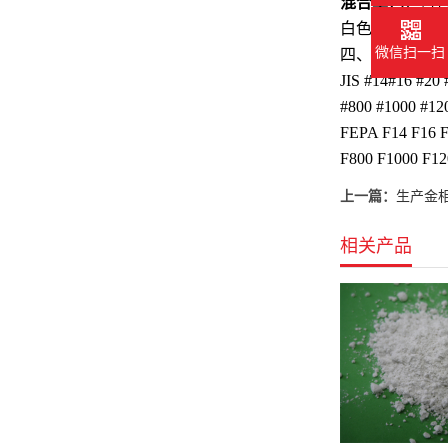
混合工艺
‌：
白色熔融
氧化
微信扫一扫
四、
海旭磨料
JIS #14#16 #20 
#800 #1000 #12
FEPA F14 F16 F
F800 F1000 F12
上一篇：
生产金
相关产品