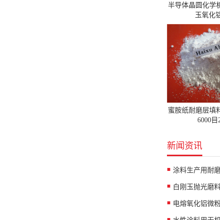
半导体晶圆化学
玉氧化铝
蜜胺纸耐磨层填
6000
新闻资讯
涂料生产用耐
白刚玉抛光磨