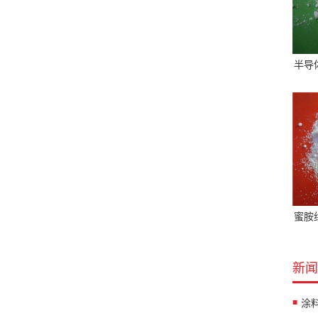
半导
蜜胺
新闻
涂