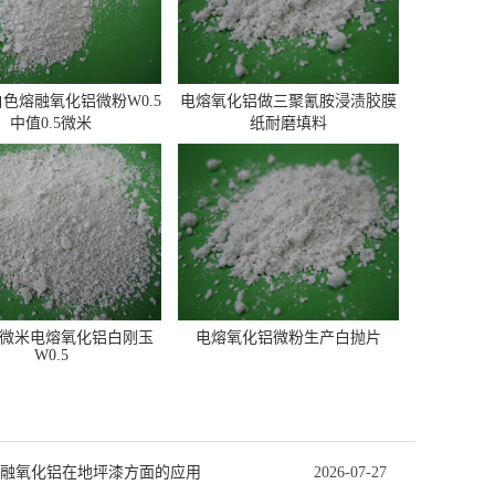
色熔融氧化铝微粉W0.5
电熔氧化铝做三聚氰胺浸渍胶膜
中值0.5微米
纸耐磨填料
.5微米电熔氧化铝白刚玉
电熔氧化铝微粉生产白抛片
W0.5
融氧化铝在地坪漆方面的应用
2026-07-27