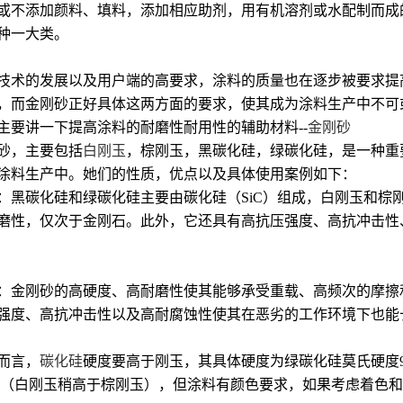
或不添加颜料、填料，添加相应助剂，用有机溶剂或水配制而成
种一大类。
技术的发展以及用户端的高要求，涂料的质量也在逐步被要求提
，而金刚砂正好具体这两方面的要求，使其成为涂料生产中不可
主要讲一下提高涂料的耐磨性耐用性的辅助材料--
金刚砂‌
砂，主要包括
白刚玉
，棕刚玉，黑碳化硅，绿碳化硅，是一种重
涂料生产中。她们的性质，优点以及具体使用案例如下：
质‌：黑碳化硅和绿碳化硅主要由碳化硅（SiC）组成，白刚玉和棕
磨性，仅次于金刚石。此外，它还具有高抗压强度、高抗冲击性
点‌：金刚砂的高硬度、高耐磨性使其能够承受重载、高频次的摩
强度、高抗冲击性以及高耐腐蚀性使其在恶劣的工作环境下也能
而言，
碳化硅
硬度要高于刚玉，其具体硬度为绿碳化硅莫氏硬度9.
.0（白刚玉稍高于棕刚玉），但涂料有颜色要求，如果考虑着色