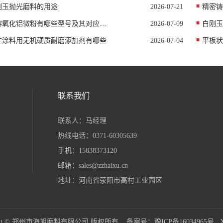
刚玉抛光磨料的用途
2026-07-21
精密铸
电熔氧化铝微粉有哪些型号及其对应中值D50
2026-07-09
白刚玉
性涂料用无机硬质耐磨添加剂有哪些
2026-07-04
联系我们
联系人：马经理
热线电话：0371-60305639
手机：15838373120
邮箱：sales@zzhaixu.cn
地址：河南省荥阳市高村工业园区
right © 郑州市海旭磨料有限公司 版权所有 备案号：
豫ICP备16034965号