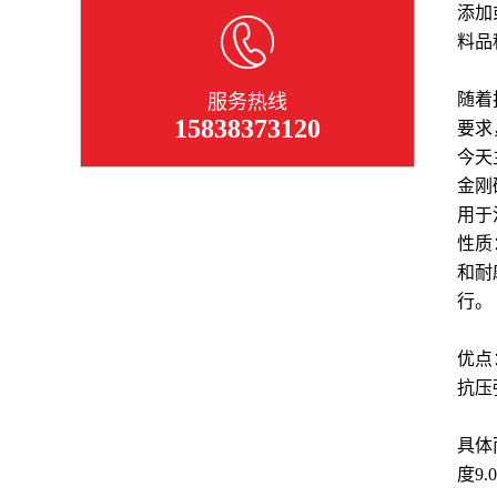
添加
料品
随着
服务热线
15838373120
要求
今天
金刚
用于
‌性
和耐
行。
‌优
抗压
具体
度9