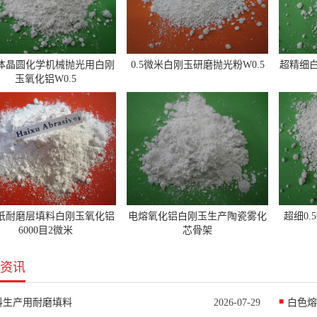
体晶圆化学机械抛光用白刚
0.5微米白刚玉研磨抛光粉W0.5
超精细白
玉氧化铝W0.5
纸耐磨层填料白刚玉氧化铝
电熔氧化铝白刚玉生产陶瓷雾化
超细0
6000目2微米
芯骨架
资讯
料生产用耐磨填料
2026-07-29
白色熔