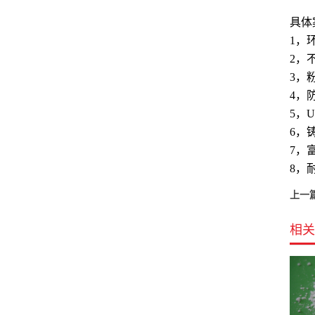
具体
1，环
2，不
3，
4，防
5，U
6，
7，富
8，
上一
相关