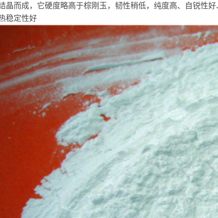
结晶而成，它硬度略高于棕刚玉，韧性稍低，纯度高、自锐性好
热稳定性好