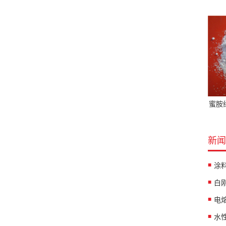
蜜胺
新闻
涂
白
水