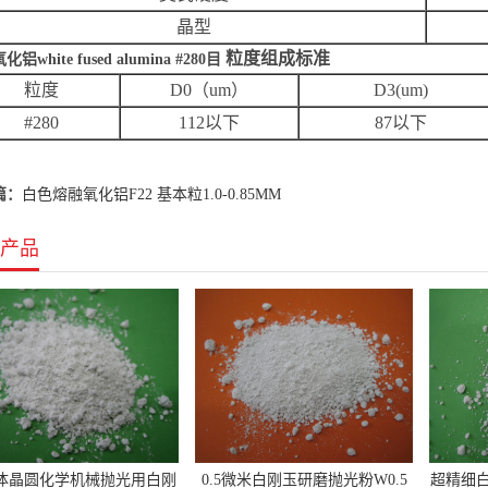
晶型
粒度组成标准
铝white fused alumina #280目
粒度
D0（um）
D3(um)
#280
112以下
87以下
篇：
白色熔融氧化铝F22 基本粒1.0-0.85MM
产品
体晶圆化学机械抛光用白刚
0.5微米白刚玉研磨抛光粉W0.5
超精细白