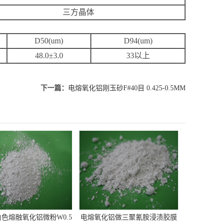
三方晶体
D50(um)
D94(um)
48.0±3.0
33以上
下一篇：
电熔氧化铝刚玉砂F#40目 0.425-0.5MM
色熔融氧化铝微粉W0.5
电熔氧化铝做三聚氰胺浸渍胶膜