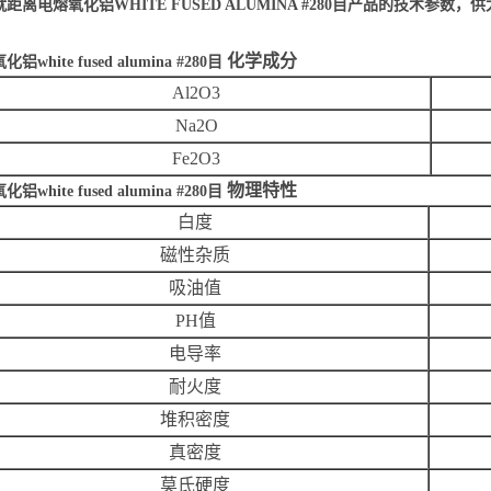
距离电熔氧化铝WHITE FUSED ALUMINA #280目产品的技术参数，
化学成分
铝white fused alumina #280目
Al2O3
Na2O
Fe2O3
物理特性
铝white fused alumina #280目
白度
磁性杂质
吸油值
PH值
电导率
耐火度
堆积密度
真密度
莫氏硬度