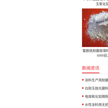
玉氧化铝
蜜胺纸耐磨层填
6000
新闻资讯
涂料生产用耐
白刚玉抛光磨
水性涂料用无