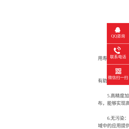
QQ咨询
3.高耐磨性
联系电话
用寿命，减少
4.均匀颗粒
微信扫一扫
有助于提高磨
5.高精度加
布，能够实现
6.无污染：
域中的应用提