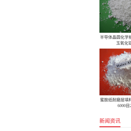
半导体晶圆化学
玉氧化铝
蜜胺纸耐磨层填
6000
新闻资讯