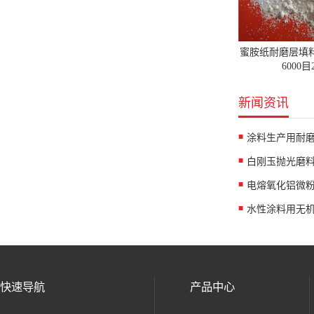
蜜胺纸耐磨层填
6000
新闻资讯
涂料生产用耐
白刚玉抛光磨
水性涂料用无
快速导航
产品中心