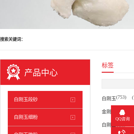
搜索关键词：
标签
产品中心
(753)
(
白刚玉
白刚玉段砂
(135)
金刚砂
白刚玉细粉
QQ咨询
(77)
白刚玉微粉