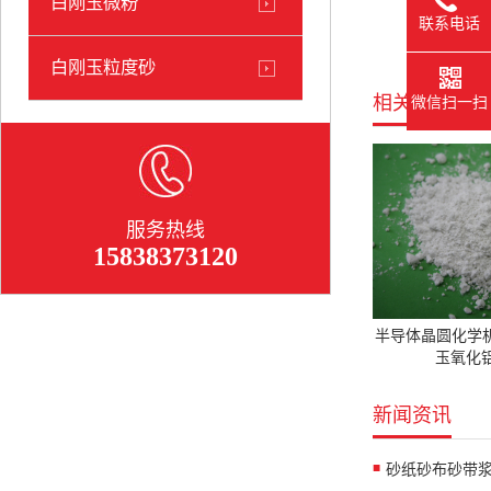
白刚玉微粉
联系电话
白刚玉粒度砂
相关产品
微信扫一扫
服务热线
15838373120
半导体晶圆化学
玉氧化铝
新闻资讯