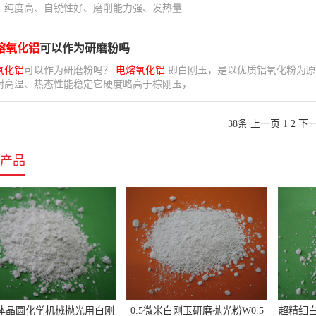
，纯度高、自锐性好、磨削能力强、发热量...
熔氧化铝
可以作为研磨粉吗
氧化铝
可以作为研磨粉吗？
电熔氧化铝
即白刚玉，是以优质铝氧化粉为原
耐高温、热态性能稳定它硬度略高于棕刚玉，...
38条
上一页
1
2
下
产品
体晶圆化学机械抛光用白刚
0.5微米白刚玉研磨抛光粉W0.5
超精细白