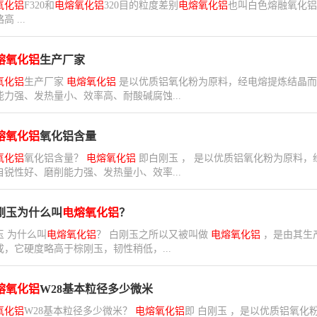
氧化铝
F320和
电熔氧化铝
320目的粒度差别
电熔氧化铝
也叫白色熔融氧化铝
 ...
熔氧化铝
生产厂家
氧化铝
生产厂家
电熔氧化铝
是以优质铝氧化粉为原料，经电熔提炼结晶而
能力强、发热量小、效率高、耐酸碱腐蚀...
熔氧化铝
氧化铝含量
氧化铝
氧化铝含量？
电熔氧化铝
即白刚玉 ， 是以优质铝氧化粉为原料
自锐性好、磨削能力强、发热量小、效率...
刚玉为什么叫
电熔氧化铝
？
玉 为什么叫
电熔氧化铝
？ 白刚玉之所以又被叫做
电熔氧化铝
，是由其生
成，它硬度略高于棕刚玉，韧性稍低，...
熔氧化铝
W28基本粒径多少微米
氧化铝
W28基本粒径多少微米？
电熔氧化铝
即 白刚玉 ，是以优质铝氧