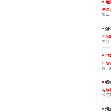
电
电熔
效率
强
电熔
力强
电
电熔
好、
钢
电熔
效率
海