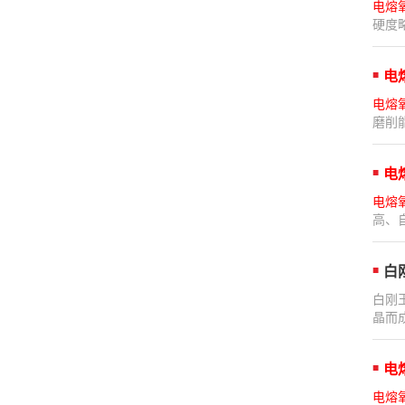
电熔
硬度略高
电
电熔
磨削
电
电熔
高、
白
白刚
晶而
电
电熔