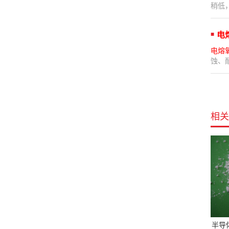
稍低
电
电熔
蚀、
相关
半导