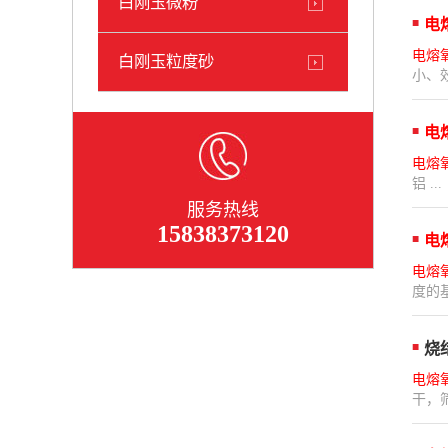
白刚玉微粉
电
电熔
白刚玉粒度砂
小、
电
电熔
铝 ...
服务热线
15838373120
电
电熔
度的基础
烧
电熔
干，筛