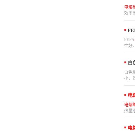
电熔
效率
FE
FEPA
性好、磨
白
白色
小、
电
电熔
热量
电