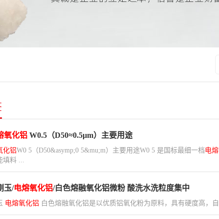
签
熔氧化铝
W0.5（D50≈0.5μm）主要用途
氧化铝
W0 5（D50&asymp;0 5&mu;m）主要用途W0 5 是国标最细一档
电熔
填料 ...
刚玉/
电熔氧化铝
/白色熔融氧化铝微粉 酸洗水洗粒度集中
玉
电熔氧化铝
白色熔融氧化铝是以优质铝氧化粉为原料，具有硬度高，自锐