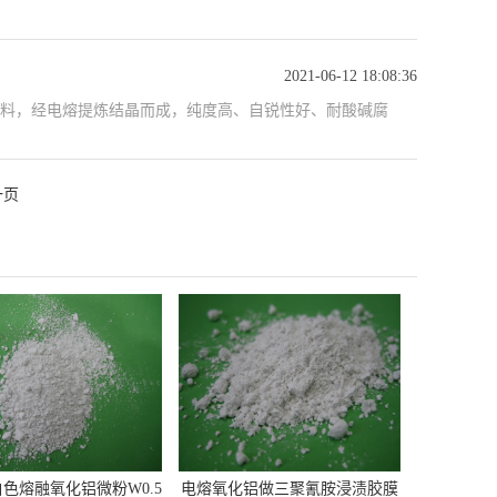
2021-06-12 18:08:36
料，经电熔提炼结晶而成，纯度高、自锐性好、耐酸碱腐
一页
色熔融氧化铝微粉W0.5
电熔氧化铝做三聚氰胺浸渍胶膜