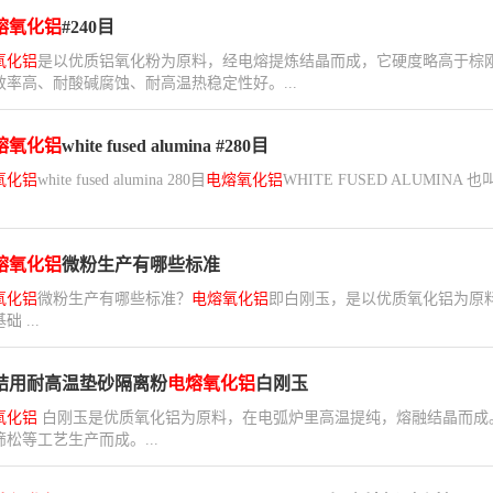
熔氧化铝
#240目
氧化铝
是以优质铝氧化粉为原料，经电熔提炼结晶而成，它硬度略高于棕
效率高、耐酸碱腐蚀、耐高温热稳定性好。...
熔氧化铝
white fused alumina #280目
氧化铝
white fused alumina 280目
电熔氧化铝
WHITE FUSED ALUM
熔氧化铝
微粉生产有哪些标准
氧化铝
微粉生产有哪些标准？
电熔氧化铝
即白刚玉，是以优质氧化铝为原
 ...
结用耐高温垫砂隔离粉
电熔氧化铝
白刚玉
氧化铝
白刚玉是优质氧化铝为原料，在电弧炉里高温提纯，熔融结晶而成
松等工艺生产而成。...