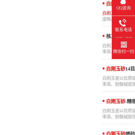
白刚玉砂
多少
QQ咨询
白刚玉砂
多少钱
度略高于棕刚玉，
联系电话
核工程部件喷
白刚玉是以优质
微信扫一扫
率高、耐酸碱腐蚀
白刚玉砂
14目
白刚玉是以优质
率高、耐酸碱腐蚀
白刚玉砂
-精
白刚玉是以优质
率高、耐酸碱腐蚀
白刚玉砂
喷砂