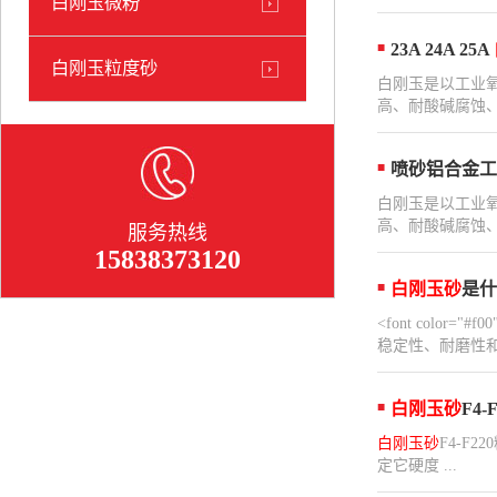
白刚玉微粉
23A 24A 25A
白刚玉粒度砂
白刚玉是以工业
高、耐酸碱腐蚀、
喷砂铝合金工
白刚玉是以工业
高、耐酸碱腐蚀、
服务热线
15838373120
白刚玉砂
是什
<font col
稳定性、耐磨性和
白刚玉砂
F4
白刚玉砂
F4-
定它硬度 ...