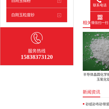
白刚玉微粉
联系电话
白刚玉粒度砂
相关产品
微信扫一扫
服务热线
15838373120
半导体晶圆化学
玉氧化铝
新闻资讯