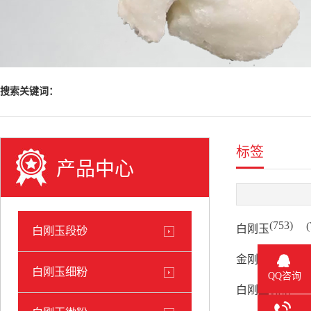
搜索关键词：
标签
产品中心
(753)
(
白刚玉
白刚玉段砂
(135)
金刚砂
白刚玉细粉
QQ咨询
(77)
白刚玉微粉