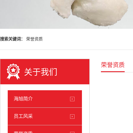
搜索关键词：
荣誉资质
荣誉资质
关于我们
海旭简介
员工风采