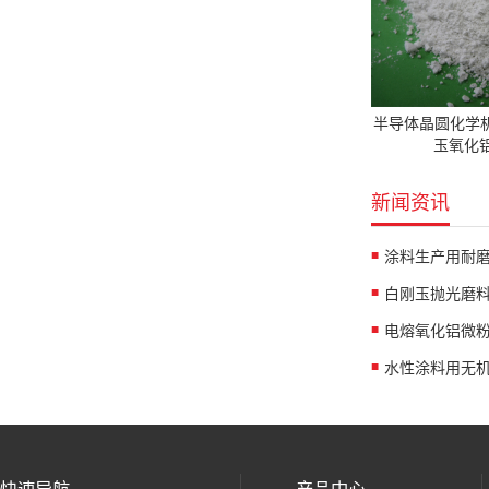
半导体晶圆化学
玉氧化铝
新闻资讯
涂料生产用耐
白刚玉抛光磨
水性涂料用无