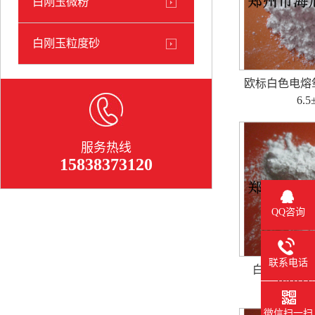
白刚玉微粉
白刚玉粒度砂
欧标白色电熔氧
6.
服务热线
15838373120
QQ咨询
联系电话
白刚玉F400(
WHIT
微信扫一扫