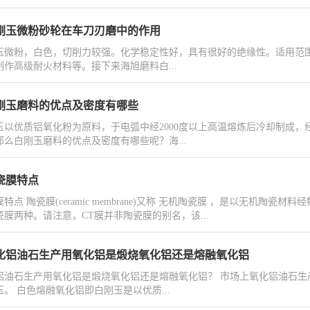
刚玉微粉砂轮在车刀刃磨中的作用
玉微粉，白色，切削力较强。化学稳定性好，具有很好的绝缘性。适用范
制作高级耐火材料等。接下来海旭磨料白...
刚玉磨料的优点及密度有哪些
玉以优质铝氧化粉为原料，于电弧中经2000度以上高温熔炼后冷却制成
那么白刚玉磨料的优点及密度有哪些呢？海...
瓷膜特点
特点 陶瓷膜(ceramic membrane)又称 无机陶瓷膜 ，是以无机
瓷膜两种。请注意，CT膜并非陶瓷膜的别名，该...
化铝油石生产用氧化铝是煅烧氧化铝还是熔融氧化铝
铝油石生产用氧化铝是煅烧氧化铝还是熔融氧化铝？ 市场上氧化铝油石
玉。 白色熔融氧化铝即白刚玉是以优质...