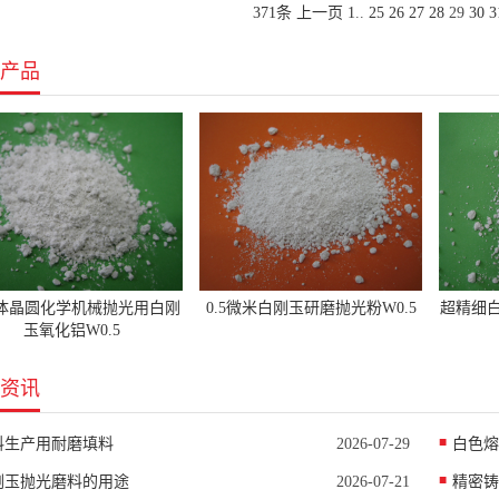
371条
上一页
1
..
25
26
27
28
29
30
3
产品
体晶圆化学机械抛光用白刚
0.5微米白刚玉研磨抛光粉W0.5
超精细白
玉氧化铝W0.5
资讯
料生产用耐磨填料
2026-07-29
白色熔
刚玉抛光磨料的用途
2026-07-21
精密铸