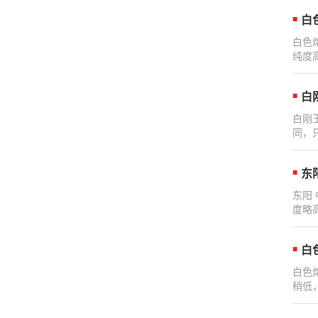
白
白色
纯度
白
白刚
同，
东
东阳
度略
白
白色
稍低