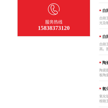
白
白刚
服务热线
光及
15838373120
白
白刚
高。
陶
陶瓷膜
板陶
氧
氧化
棕刚