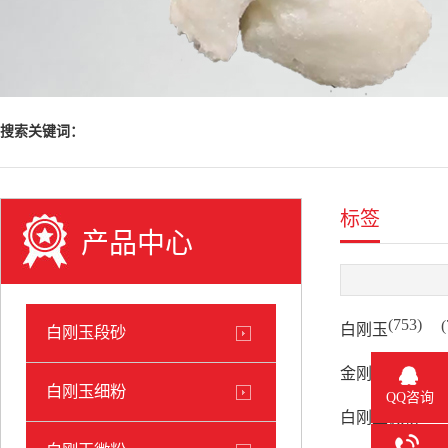
搜索关键词：
标签
产品中心
(753)
(
白刚玉
白刚玉段砂
(135)
金刚砂
白刚玉细粉
QQ咨询
(77)
白刚玉微粉