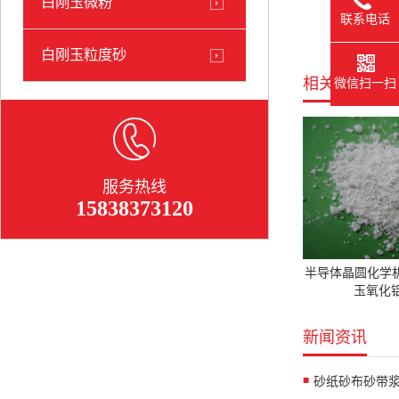
白刚玉微粉
联系电话
白刚玉粒度砂
相关产品
微信扫一扫
服务热线
15838373120
半导体晶圆化学
玉氧化铝
新闻资讯