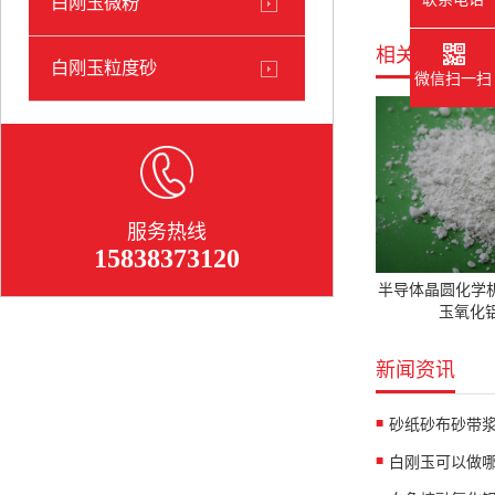
白刚玉微粉
相关产品
白刚玉粒度砂
微信扫一扫
服务热线
15838373120
半导体晶圆化学
玉氧化铝
新闻资讯
白刚玉可以做