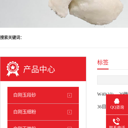
搜索关键词：
标签
产品中心
W40
(19)
20
白刚玉段砂
(17)
36目
W50
(1
QQ咨询
白刚玉细粉
联系电话